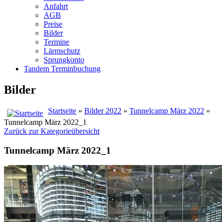
Anfahrt
AGB
Preise
Bilder
Termine
Lärmschutz
Sprungkonto
Tandem Terminbuchung
Bilder
Startseite
»
Bilder 2022
»
Tunnelcamp März 2022
»
Tunnelcamp März 2022_1
Zurück zur Kategorieübersicht
Tunnelcamp März 2022_1