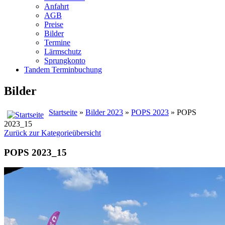
Anfahrt
AGB
Preise
Bilder
Termine
Lärmschutz
Sprungkonto
Tandem Terminbuchung
Bilder
Startseite
»
Bilder 2023
»
POPS 2023
» POPS
2023_15
Zurück zur Kategorieübersicht
POPS 2023_15