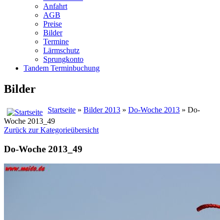
Anfahrt
AGB
Preise
Bilder
Termine
Lärmschutz
Sprungkonto
Tandem Terminbuchung
Bilder
Startseite
»
Bilder 2013
»
Do-Woche 2013
» Do-
Woche 2013_49
Zurück zur Kategorieübersicht
Do-Woche 2013_49