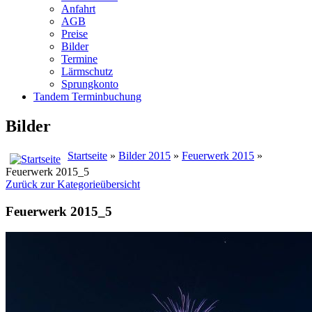
Anfahrt
AGB
Preise
Bilder
Termine
Lärmschutz
Sprungkonto
Tandem Terminbuchung
Bilder
Startseite
»
Bilder 2015
»
Feuerwerk 2015
»
Feuerwerk 2015_5
Zurück zur Kategorieübersicht
Feuerwerk 2015_5