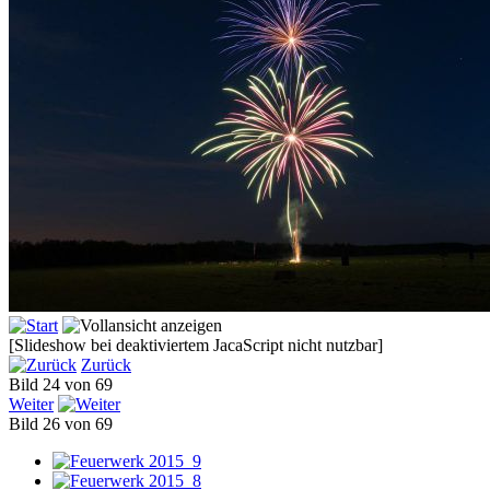
[Slideshow bei deaktiviertem JacaScript nicht nutzbar]
Zurück
Bild 24 von 69
Weiter
Bild 26 von 69