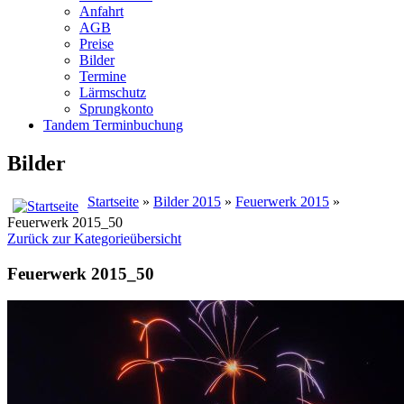
Anfahrt
AGB
Preise
Bilder
Termine
Lärmschutz
Sprungkonto
Tandem Terminbuchung
Bilder
Startseite
»
Bilder 2015
»
Feuerwerk 2015
»
Feuerwerk 2015_50
Zurück zur Kategorieübersicht
Feuerwerk 2015_50