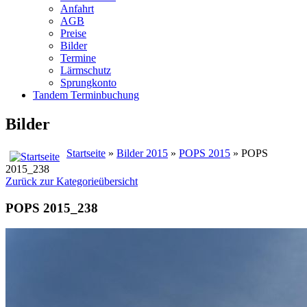
Anfahrt
AGB
Preise
Bilder
Termine
Lärmschutz
Sprungkonto
Tandem Terminbuchung
Bilder
Startseite
»
Bilder 2015
»
POPS 2015
» POPS
2015_238
Zurück zur Kategorieübersicht
POPS 2015_238