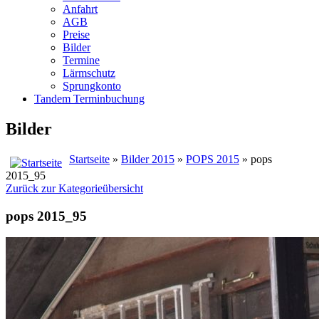
Anfahrt
AGB
Preise
Bilder
Termine
Lärmschutz
Sprungkonto
Tandem Terminbuchung
Bilder
Startseite
»
Bilder 2015
»
POPS 2015
» pops
2015_95
Zurück zur Kategorieübersicht
pops 2015_95