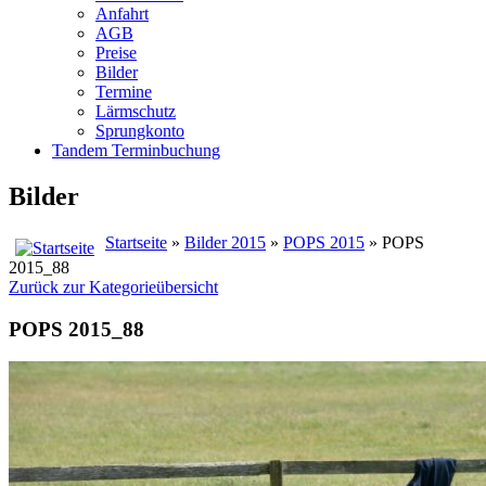
Anfahrt
AGB
Preise
Bilder
Termine
Lärmschutz
Sprungkonto
Tandem Terminbuchung
Bilder
Startseite
»
Bilder 2015
»
POPS 2015
» POPS
2015_88
Zurück zur Kategorieübersicht
POPS 2015_88